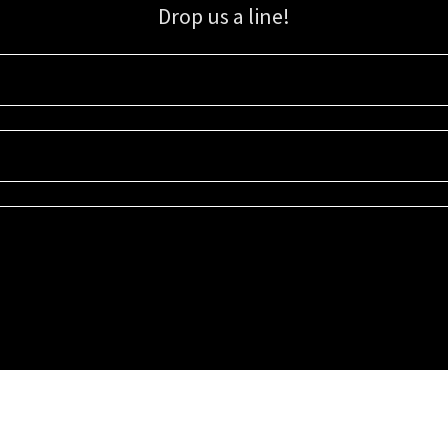
Drop us a line!
Sign up for our email list for updates, promotions, and more.