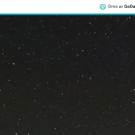
Drivs av
GoDad