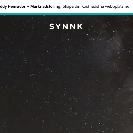
dy Hemsidor + Marknadsföring.
Skapa din kostnadsfria webbplats nu.
SYNNK