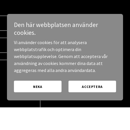
Den här webbplatsen använder
cookies.
Vi använder cookies för att analysera
webbplatstrafik och optimera din
webbplatsupplevelse. Genom att acceptera vår
användning av cookies kommer dina data att
aggregeras med alla andra användardata.
NEKA
ACCEPTERA